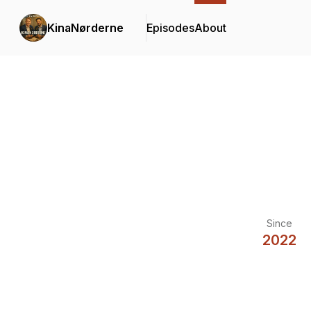
KinaNørderne
Episodes
About
Since
2022