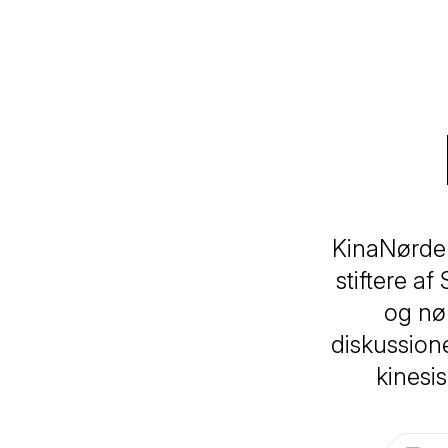
KinaNørde
stiftere af
og nø
diskussione
kinesi