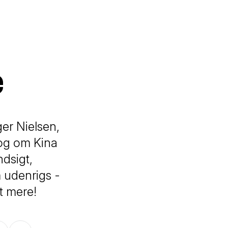
e
r Nielsen,
- og om Kina
dsigt,
m udenrigs -
t mere!