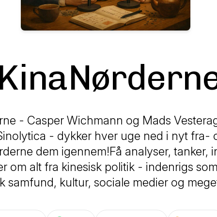
KinaNørdern
rne - Casper Wichmann og Mads Vesterage
 Sinolytica - dykker hver uge ned i nyt fra
rderne dem igennem!Få analyser, tanker, in
r om alt fra kinesisk politik - indenrigs so
sk samfund, kultur, sociale medier og mege